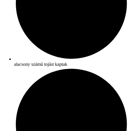
alacsony számú tojást kaptak