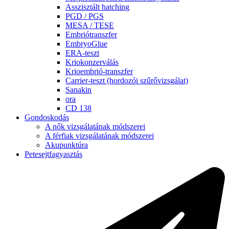
Asszisztált hatching
PGD / PGS
MESA / TESE
Embriótranszfer
EmbryoGlue
ERA-teszt
Kriokonzerválás
Krioembrió-transzfer
Carrier-teszt (hordozói szűrővizsgálat)
Sanakin
ora
CD 138
Gondoskodás
A nők vizsgálatának módszerei
A férfiak vizsgálatának módszerei
Akupunktúra
Petesejtfagyasztás