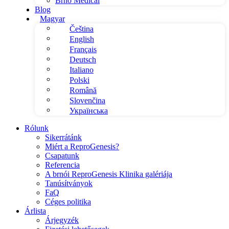
Brno Medical
Blog
Magyar
Čeština
English
Français
Deutsch
Italiano
Polski
Română
Slovenčina
Українська
Rólunk
Sikerrátánk
Miért a ReproGenesis?
Csapatunk
Referencia
A brnói ReproGenesis Klinika galériája
Tanúsítványok
FaQ
Céges politika
Árlista
Árjegyzék