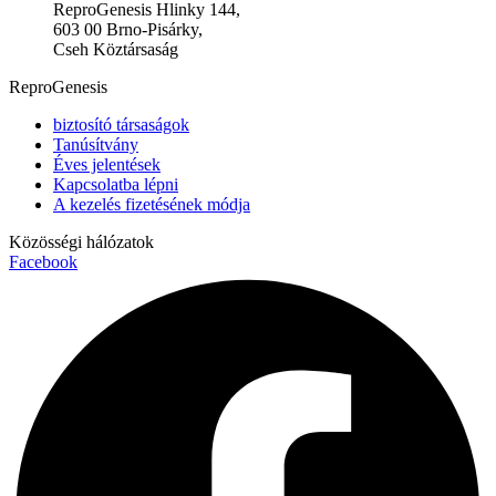
ReproGenesis Hlinky 144,
603 00 Brno-Pisárky,
Cseh Köztársaság
ReproGenesis
biztosító társaságok
Tanúsítvány
Éves jelentések
Kapcsolatba lépni
A kezelés fizetésének módja
Közösségi hálózatok
Facebook