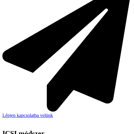
Lépjen kapcsolatba velünk
ICSI módszer