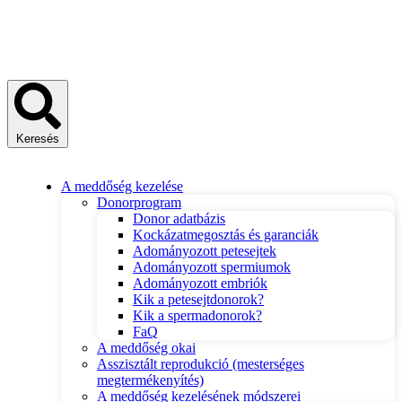
Keresés
A meddőség kezelése
Donorprogram
Donor adatbázis
Kockázatmegosztás és garanciák
Adományozott petesejtek
Adományozott spermiumok
Adományozott embriók
Kik a petesejtdonorok?
Kik a spermadonorok?
FaQ
A meddőség okai
Asszisztált reprodukció (mesterséges
megtermékenyítés)
A meddőség kezelésének módszerei