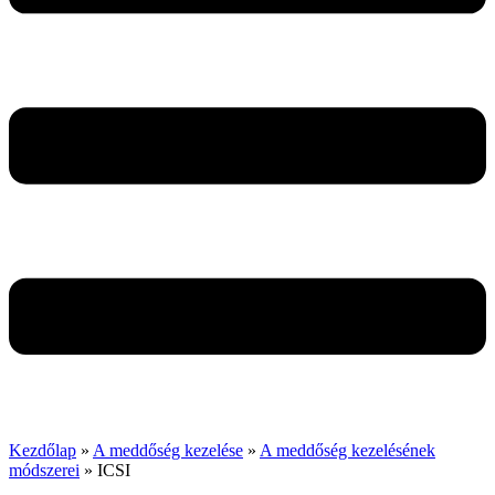
Kezdőlap
»
A meddőség kezelése
»
A meddőség kezelésének
módszerei
»
ICSI