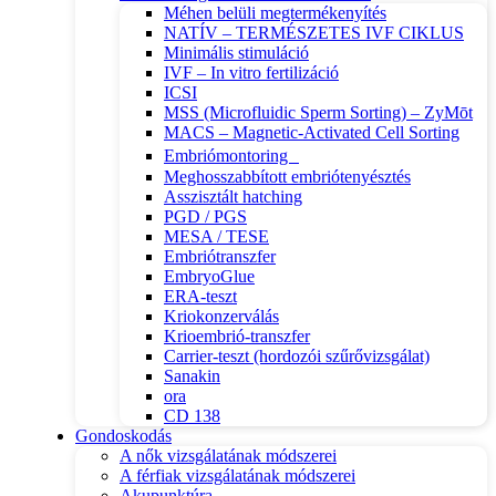
Méhen belüli megtermékenyítés
NATÍV – TERMÉSZETES IVF CIKLUS
Minimális stimuláció
IVF – In vitro fertilizáció
ICSI
MSS (Microfluidic Sperm Sorting) – ZyMōt
MACS – Magnetic-Activated Cell Sorting
Embriómontoring
Meghosszabbított embriótenyésztés
Asszisztált hatching
PGD / PGS
MESA / TESE
Embriótranszfer
EmbryoGlue
ERA-teszt
Kriokonzerválás
Krioembrió-transzfer
Carrier-teszt (hordozói szűrővizsgálat)
Sanakin
ora
CD 138
Gondoskodás
A nők vizsgálatának módszerei
A férfiak vizsgálatának módszerei
Akupunktúra