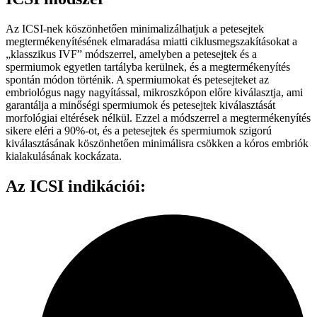
Az ICSI-nek köszönhetően minimalizálhatjuk a petesejtek
megtermékenyítésének elmaradása miatti ciklusmegszakításokat a
„klasszikus IVF” módszerrel, amelyben a petesejtek és a
spermiumok egyetlen tartályba kerülnek, és a megtermékenyítés
spontán módon történik. A spermiumokat és petesejteket az
embriológus nagy nagyítással, mikroszkópon előre kiválasztja, ami
garantálja a minőségi spermiumok és petesejtek kiválasztását
morfológiai eltérések nélkül. Ezzel a módszerrel a megtermékenyítés
sikere eléri a 90%-ot, és a petesejtek és spermiumok szigorú
kiválasztásának köszönhetően minimálisra csökken a kóros embriók
kialakulásának kockázata.
Az ICSI indikációi: