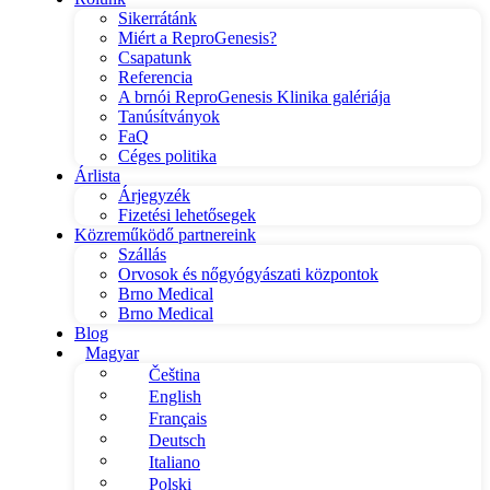
Sikerrátánk
Miért a ReproGenesis?
Csapatunk
Referencia
A brnói ReproGenesis Klinika galériája
Tanúsítványok
FaQ
Céges politika
Árlista
Árjegyzék
Fizetési lehetősegek
Közreműködő partnereink
Szállás
Orvosok és nőgyógyászati központok
Brno Medical
Brno Medical
Blog
Magyar
Čeština
English
Français
Deutsch
Italiano
Polski