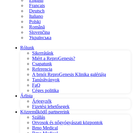
English
Français
Deutsch
Italiano
Polski
Română
Slovenčina
Українська
Rólunk
Sikerrátánk
Miért a ReproGenesis?
Csapatunk
Referencia
A brnói ReproGenesis Klinika galériája
Tanúsítványok
FaQ
Céges politika
Árlista
Árjegyzék
Fizetési lehetősegek
Közreműködő partnereink
Szállás
Orvosok és nőgyógyászati központok
Brno Medical