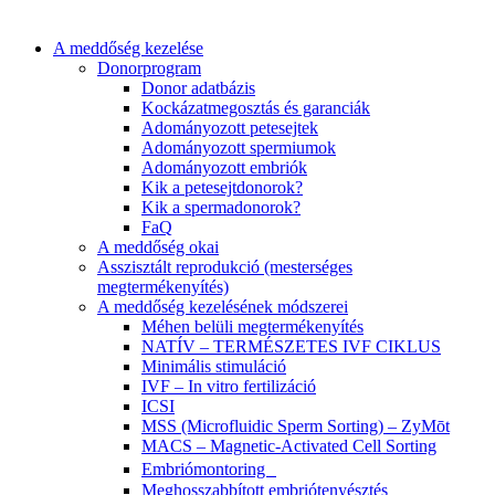
A meddőség kezelése
Donorprogram
Donor adatbázis
Kockázatmegosztás és garanciák
Adományozott petesejtek
Adományozott spermiumok
Adományozott embriók
Kik a petesejtdonorok?
Kik a spermadonorok?
FaQ
A meddőség okai
Asszisztált reprodukció (mesterséges
megtermékenyítés)
A meddőség kezelésének módszerei
Méhen belüli megtermékenyítés
NATÍV – TERMÉSZETES IVF CIKLUS
Minimális stimuláció
IVF – In vitro fertilizáció
ICSI
MSS (Microfluidic Sperm Sorting) – ZyMōt
MACS – Magnetic-Activated Cell Sorting
Embriómontoring
Meghosszabbított embriótenyésztés