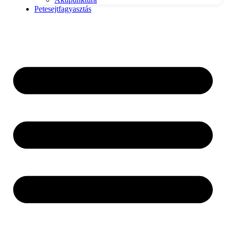
Petesejtfagyasztás