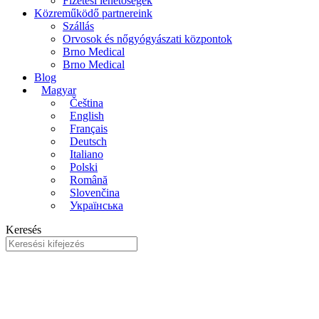
Fizetési lehetősegek
Közreműködő partnereink
Szállás
Orvosok és nőgyógyászati központok
Brno Medical
Brno Medical
Blog
Magyar
Čeština
English
Français
Deutsch
Italiano
Polski
Română
Slovenčina
Українська
Keresés