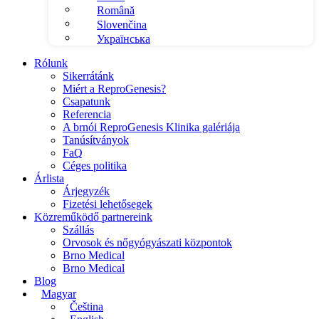
Română
Slovenčina
Українська
Rólunk
Sikerrátánk
Miért a ReproGenesis?
Csapatunk
Referencia
A brnói ReproGenesis Klinika galériája
Tanúsítványok
FaQ
Céges politika
Árlista
Árjegyzék
Fizetési lehetősegek
Közreműködő partnereink
Szállás
Orvosok és nőgyógyászati központok
Brno Medical
Brno Medical
Blog
Magyar
Čeština