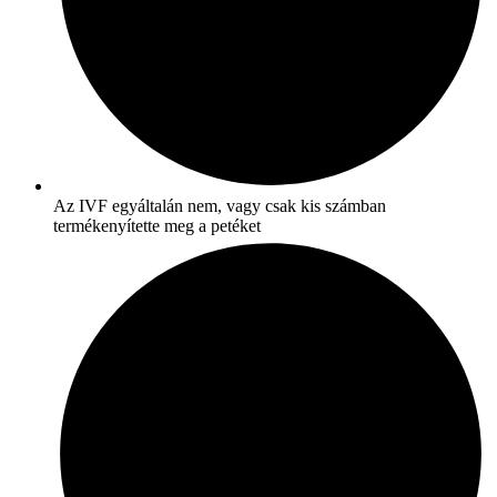
Az IVF egyáltalán nem, vagy csak kis számban
termékenyítette meg a petéket