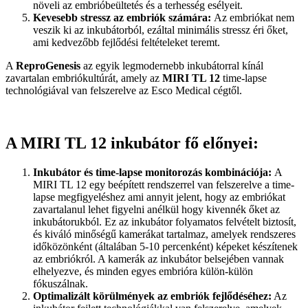
növeli az embrióbeültetés és a terhesség esélyeit.
Kevesebb stressz az embriók számára:
Az embriókat nem
veszik ki az inkubátorból, ezáltal minimális stressz éri őket,
ami kedvezőbb fejlődési feltételeket teremt.
A
ReproGenesis
az egyik legmodernebb inkubátorral kínál
zavartalan embriókultúrát, amely az
MIRI TL 12
time-lapse
technológiával van felszerelve az Esco Medical cégtől.
A MIRI TL 12 inkubátor fő előnyei:
Inkubátor és time-lapse monitorozás kombinációja:
A
MIRI TL 12 egy beépített rendszerrel van felszerelve a time-
lapse megfigyeléshez ami annyit jelent, hogy az embriókat
zavartalanul lehet figyelni anélkül hogy kivennék őket az
inkubátorukból. Ez az inkubátor folyamatos felvételt biztosít,
és kiváló minőségű kamerákat tartalmaz, amelyek rendszeres
időközönként (általában 5-10 percenként) képeket készítenek
az embriókról. A kamerák az inkubátor belsejében vannak
elhelyezve, és minden egyes embrióra külön-külön
fókuszálnak.
Optimalizált körülmények az embriók fejlődéséhez:
Az