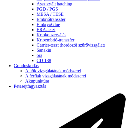
Asszisztált hatching
PGD / PGS
MESA / TESE
Embriótranszfer
EmbryoGlue
ERA-teszt
Kriokonzerválás
Krioembrió-transzfer
Carrier-teszt (hordozói szűrővizsgálat)
Sanakin
ora
CD 138
Gondoskodás
A nők vizsgálatának módszerei
A férfiak vizsgálatának módszerei
Akupunktúra
Petesejtfagyasztás