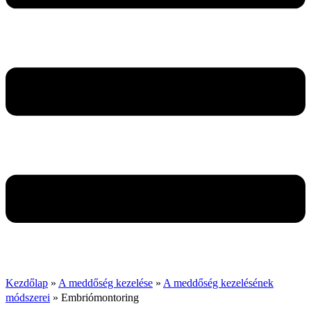
Kezdőlap
»
A meddőség kezelése
»
A meddőség kezelésének
módszerei
»
Embriómontoring