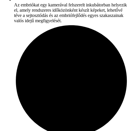
Az embriókat egy kamerával felszerelt inkubátorban helyezik
el, amely rendszeres időközönként készít képeket, lehetővé
téve a sejtosztódás és az embriófejlődés egyes szakaszainak
valós idejű megfigyelését.