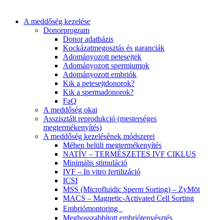
A meddőség kezelése
Donorprogram
Donor adatbázis
Kockázatmegosztás és garanciák
Adományozott petesejtek
Adományozott spermiumok
Adományozott embriók
Kik a petesejtdonorok?
Kik a spermadonorok?
FaQ
A meddőség okai
Asszisztált reprodukció (mesterséges
megtermékenyítés)
A meddőség kezelésének módszerei
Méhen belüli megtermékenyítés
NATÍV – TERMÉSZETES IVF CIKLUS
Minimális stimuláció
IVF – In vitro fertilizáció
ICSI
MSS (Microfluidic Sperm Sorting) – ZyMōt
MACS – Magnetic-Activated Cell Sorting
Embriómontoring
Meghosszabbított embriótenyésztés