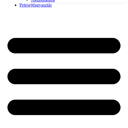
Petesejtfagyasztás