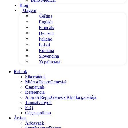
Brno Medical
Blog
Magyar
Čeština
English
Français
Deutsch
Italiano
Polski
Română
Slovenčina
Українська
Rólunk
Sikerrátánk
Miért a ReproGenesis?
Csapatunk
Referencia
A brnói ReproGenesis Klinika galériája
Tanúsítványok
FaQ
Céges politika
Árlista
Árjegyzék