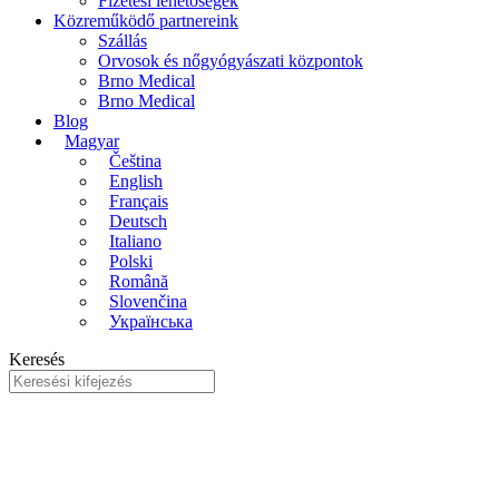
Fizetési lehetősegek
Közreműködő partnereink
Szállás
Orvosok és nőgyógyászati központok
Brno Medical
Brno Medical
Blog
Magyar
Čeština
English
Français
Deutsch
Italiano
Polski
Română
Slovenčina
Українська
Keresés