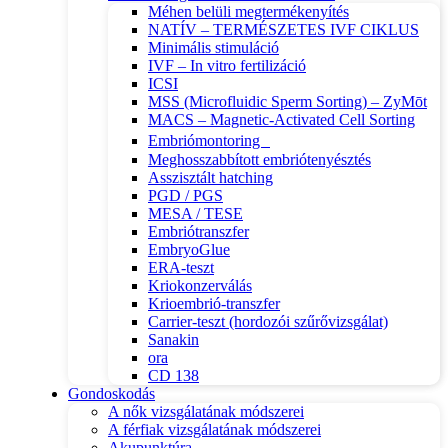
Méhen belüli megtermékenyítés
NATÍV – TERMÉSZETES IVF CIKLUS
Minimális stimuláció
IVF – In vitro fertilizáció
ICSI
MSS (Microfluidic Sperm Sorting) – ZyMōt
MACS – Magnetic-Activated Cell Sorting
Embriómontoring
Meghosszabbított embriótenyésztés
Asszisztált hatching
PGD / PGS
MESA / TESE
Embriótranszfer
EmbryoGlue
ERA-teszt
Kriokonzerválás
Krioembrió-transzfer
Carrier-teszt (hordozói szűrővizsgálat)
Sanakin
ora
CD 138
Gondoskodás
A nők vizsgálatának módszerei
A férfiak vizsgálatának módszerei
Akupunktúra