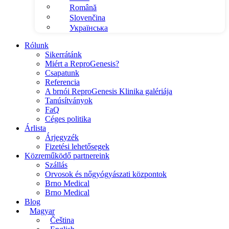
Română
Slovenčina
Українська
Rólunk
Sikerrátánk
Miért a ReproGenesis?
Csapatunk
Referencia
A brnói ReproGenesis Klinika galériája
Tanúsítványok
FaQ
Céges politika
Árlista
Árjegyzék
Fizetési lehetősegek
Közreműködő partnereink
Szállás
Orvosok és nőgyógyászati központok
Brno Medical
Brno Medical
Blog
Magyar
Čeština