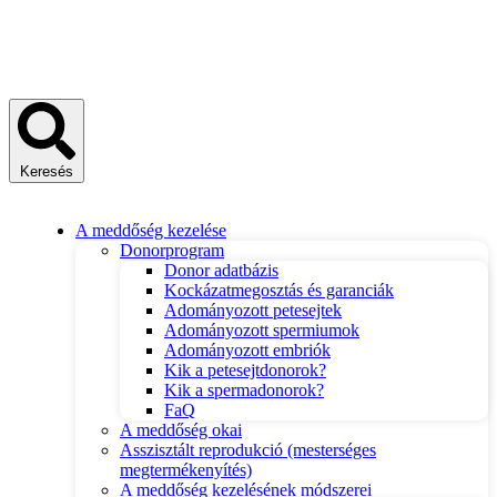
Keresés
A meddőség kezelése
Donorprogram
Donor adatbázis
Kockázatmegosztás és garanciák
Adományozott petesejtek
Adományozott spermiumok
Adományozott embriók
Kik a petesejtdonorok?
Kik a spermadonorok?
FaQ
A meddőség okai
Asszisztált reprodukció (mesterséges
megtermékenyítés)
A meddőség kezelésének módszerei