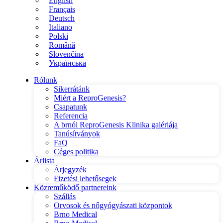
English
Français
Deutsch
Italiano
Polski
Română
Slovenčina
Українська
Rólunk
Sikerrátánk
Miért a ReproGenesis?
Csapatunk
Referencia
A brnói ReproGenesis Klinika galériája
Tanúsítványok
FaQ
Céges politika
Árlista
Árjegyzék
Fizetési lehetősegek
Közreműködő partnereink
Szállás
Orvosok és nőgyógyászati központok
Brno Medical