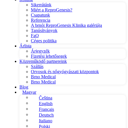
Sikerrátánk
Miért a ReproGenesis?
Csapatunk
Referencia
A brnói ReproGenesis Klinika galériája
Tanúsítványok
FaQ
Céges politika
Árlista
Árjegyzék
Fizetési lehetősegek
Közreműködő partnereink
Szállás
Orvosok és nőgyógyászati központok
Brno Medical
Brno Medical
Blog
Magyar
Čeština
English
Français
Deutsch
Italiano
Polski