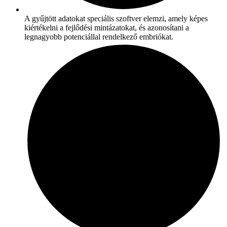
A gyűjtött adatokat speciális szoftver elemzi, amely képes
kiértékelni a fejlődési mintázatokat, és azonosítani a
legnagyobb potenciállal rendelkező embriókat.