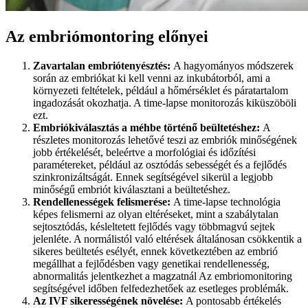
Az embriómontoring előnyei
Zavartalan embriótenyésztés:
A hagyományos módszerek
során az embriókat ki kell venni az inkubátorból, ami a
környezeti feltételek, például a hőmérséklet és páratartalom
ingadozását okozhatja. A time-lapse monitorozás kiküszöböli
ezt.
Embriókiválasztás a méhbe történő beültetéshez:
A
részletes monitorozás lehetővé teszi az embriók minőségének
jobb értékelését, beleértve a morfológiai és időzítési
paramétereket, például az osztódás sebességét és a fejlődés
szinkronizáltságát. Ennek segítségével sikerül a legjobb
minőségű embriót kiválasztani a beültetéshez.
Rendellenességek felismerése:
A time-lapse technológia
képes felismerni az olyan eltéréseket, mint a szabálytalan
sejtosztódás, késleltetett fejlődés vagy többmagvú sejtek
jelenléte. A normálistól való eltérések általánosan csökkentik a
sikeres beültetés esélyét, ennek következtében az embrió
megállhat a fejlődésben vagy genetikai rendellenesség,
abnormalitás jelentkezhet a magzatnál Az embriomonitoring
segítségével időben felfedezhetőek az esetleges problémák.
Az IVF sikerességének növelése:
A pontosabb értékelés