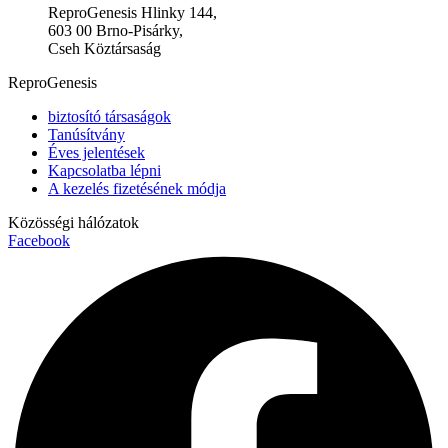
ReproGenesis Hlinky 144,
603 00 Brno-Pisárky,
Cseh Köztársaság
ReproGenesis
biztosító társaságok
Tanúsítvány
Éves jelentések
Kapcsolatba lépni
A kezelés fizetésének módja
Közösségi hálózatok
Facebook