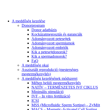
A meddőség kezelése
Donorprogram
Donor adatbázis
Kockázatmegosztás és garanciák
Adományozott petesejtek
Adományozott spermiumok
Adományozott embriók
Kik a petesejtdonorok?
Kik a spermadonorok?
FaQ
A meddőség okai
Asszisztált reprodukció (mesterséges
megtermékenyítés)
A meddőség kezelésének módszerei
Méhen belüli megtermékenyítés
NATÍV – TERMÉSZETES IVF CIKLUS
Minimális stimuláció
IVF – In vitro fertilizáció
ICSI
MSS (Microfluidic Sperm Sorting) – ZyMōt
MACS – Magnetic-Activated Cell Sorting