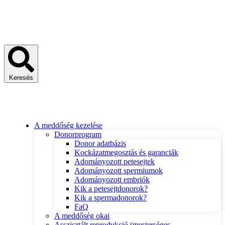
Keresés
A meddőség kezelése
Donorprogram
Donor adatbázis
Kockázatmegosztás és garanciák
Adományozott petesejtek
Adományozott spermiumok
Adományozott embriók
Kik a petesejtdonorok?
Kik a spermadonorok?
FaQ
A meddőség okai
Asszisztált reprodukció (mesterséges