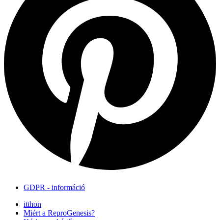
GDPR - információ
itthon
Miért a ReproGenesis?