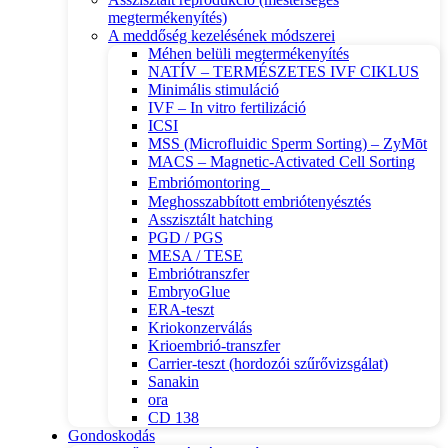
megtermékenyítés)
A meddőség kezelésének módszerei
Méhen belüli megtermékenyítés
NATÍV – TERMÉSZETES IVF CIKLUS
Minimális stimuláció
IVF – In vitro fertilizáció
ICSI
MSS (Microfluidic Sperm Sorting) – ZyMōt
MACS – Magnetic-Activated Cell Sorting
Embriómontoring
Meghosszabbított embriótenyésztés
Asszisztált hatching
PGD / PGS
MESA / TESE
Embriótranszfer
EmbryoGlue
ERA-teszt
Kriokonzerválás
Krioembrió-transzfer
Carrier-teszt (hordozói szűrővizsgálat)
Sanakin
ora
CD 138
Gondoskodás