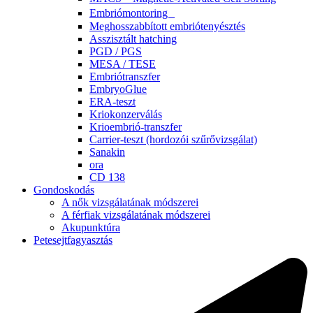
Embriómontoring
Meghosszabbított embriótenyésztés
Asszisztált hatching
PGD / PGS
MESA / TESE
Embriótranszfer
EmbryoGlue
ERA-teszt
Kriokonzerválás
Krioembrió-transzfer
Carrier-teszt (hordozói szűrővizsgálat)
Sanakin
ora
CD 138
Gondoskodás
A nők vizsgálatának módszerei
A férfiak vizsgálatának módszerei
Akupunktúra
Petesejtfagyasztás