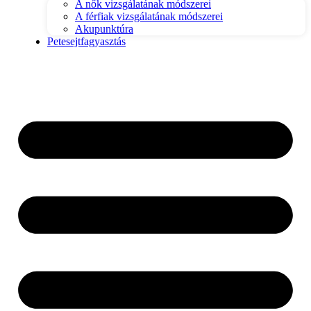
A nők vizsgálatának módszerei
A férfiak vizsgálatának módszerei
Akupunktúra
Petesejtfagyasztás