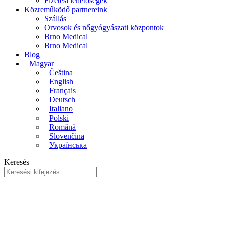
Fizetési lehetősegek
Közreműködő partnereink
Szállás
Orvosok és nőgyógyászati központok
Brno Medical
Brno Medical
Blog
Magyar
Čeština
English
Français
Deutsch
Italiano
Polski
Română
Slovenčina
Українська
Keresés