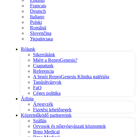
English
Français
Deutsch
Italiano
Polski
Română
Slovenčina
Українська
Rólunk
Sikerrátánk
Miért a ReproGenesis?
Csapatunk
Referencia
A brnói ReproGenesis Klinika galériája
Tanúsítványok
FaQ
Céges politika
Árlista
Árjegyzék
Fizetési lehetősegek
Közreműködő partnereink
Szállás
Orvosok és nőgyógyászati központok
Brno Medical