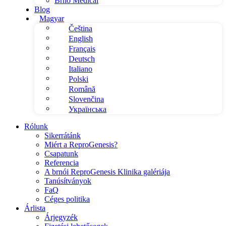
Brno Medical
Blog
Magyar
Čeština
English
Français
Deutsch
Italiano
Polski
Română
Slovenčina
Українська
Rólunk
Sikerrátánk
Miért a ReproGenesis?
Csapatunk
Referencia
A brnói ReproGenesis Klinika galériája
Tanúsítványok
FaQ
Céges politika
Árlista
Árjegyzék