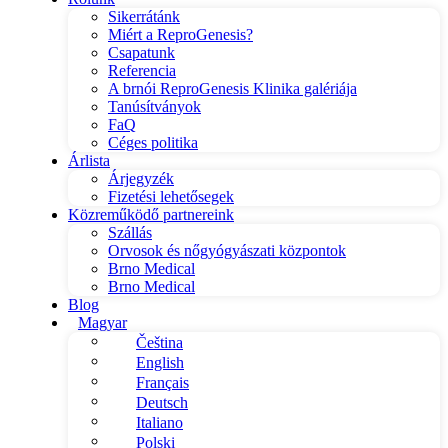
Sikerrátánk
Miért a ReproGenesis?
Csapatunk
Referencia
A brnói ReproGenesis Klinika galériája
Tanúsítványok
FaQ
Céges politika
Árlista
Árjegyzék
Fizetési lehetősegek
Közreműködő partnereink
Szállás
Orvosok és nőgyógyászati központok
Brno Medical
Brno Medical
Blog
Magyar
Čeština
English
Français
Deutsch
Italiano
Polski