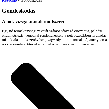
Kezdőlap
»
Gondoskodás
Gondoskodás
A nők vizsgálatának módszerei
Egy nő termékenységi zavarát számos tényező okozhatja, például
endometriózis, genetikai rendellenesség, a petevezetékben gyulladás
miatt kialakult összenövések, vagy olyan immunreakció, amelyben a
nő szervezete antitesteket termel a partnere spermiumai ellen.