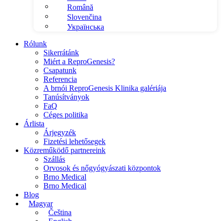
Română
Slovenčina
Українська
Rólunk
Sikerrátánk
Miért a ReproGenesis?
Csapatunk
Referencia
A brnói ReproGenesis Klinika galériája
Tanúsítványok
FaQ
Céges politika
Árlista
Árjegyzék
Fizetési lehetősegek
Közreműködő partnereink
Szállás
Orvosok és nőgyógyászati központok
Brno Medical
Brno Medical
Blog
Magyar
Čeština