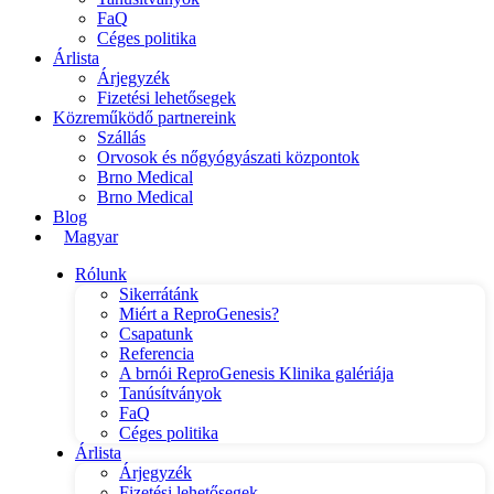
FaQ
Céges politika
Árlista
Árjegyzék
Fizetési lehetősegek
Közreműködő partnereink
Szállás
Orvosok és nőgyógyászati központok
Brno Medical
Brno Medical
Blog
Magyar
Rólunk
Sikerrátánk
Miért a ReproGenesis?
Csapatunk
Referencia
A brnói ReproGenesis Klinika galériája
Tanúsítványok
FaQ
Céges politika
Árlista
Árjegyzék
Fizetési lehetősegek