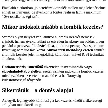
Fiatalabb életkorban, jó petefészek-tartalék mellett még lehet értelme
ennek az iránynak, de ilyenkor is fontos reálisan látni a maximum
10%-os sikerességi rátát.
Mikor indokolt inkább a lombik kezelés?
Számos olyan helyzet van, amikor a lombik kezelés nemcsak
ajánlott, hanem gyakorlatilag az egyetlen hatékony megoldás. Ilyen
például a
petevezetők elzáródása
, amikor a petesejt és a spermium
fizikailag nem tud találkozni.
Súlyos férfi meddőség esetén
szintén
a lombik kezelés jelent megoldást, különösen, mivel ICSI technikát
alkalmazunk.
Endometriózis, ismétlődő sikertelen inszeminációk vagy
előrehaladottabb életkor
esetén szintén indokolt a lombik kezelés,
mivel ezekben az esetekben az idő és a hatékonyság
kulcsfontosságú tényezők.
Sikerráták – a döntés alapjai
Az egyik legnagyobb különbség a két kezelés között a sikerességi
arányban mutatkozik meg.