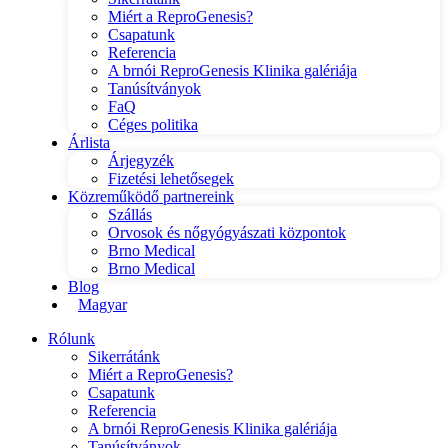
Miért a ReproGenesis?
Csapatunk
Referencia
A brnói ReproGenesis Klinika galériája
Tanúsítványok
FaQ
Céges politika
Árlista
Árjegyzék
Fizetési lehetősegek
Közreműködő partnereink
Szállás
Orvosok és nőgyógyászati központok
Brno Medical
Brno Medical
Blog
Magyar
Rólunk
Sikerrátánk
Miért a ReproGenesis?
Csapatunk
Referencia
A brnói ReproGenesis Klinika galériája
Tanúsítványok