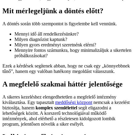
Mit mérlegeljünk a döntés előtt?
A döntés során több szempontot is figyelembe kell vennünk.
Mennyi idő áll rendelkezésünkre?
Milyen diagnózist kaptunk?
Milyen gyors eredményt szeretnénk elérni?
Mennyire fontos számunkra, hogy minimalizáljuk a sikertelen
próbálkozásokat?
Ezek a kérdések segítenek abban, hogy ne csak egy „könnyebbnek
tűnő”, hanem egy valóban hatékony megoldást válasszunk.
A megfelelő szakmai háttér jelentősége
A sikeres kezeléshez elengedhetetlen a megfelelő intézmény
kiválasztása. Egy tapasztalt
meddőségi központ
nemcsak a kezelést
biztosítja, hanem
komplex szemlélettel
segít eligazodni a
lehetőségek között. A korszerű technológiával működő
intézmények, ahol elérhető a részletesen kidolgozott lombik
program, jelentősen növelik a siker esélyét.