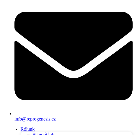
info@reprogenesis.cz
Rólunk
Sikerrátánk