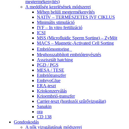
megtermékenyítés)
A meddőség kezelésének módszerei
Méhen belüli megtermékenyítés
NATÍV – TERMÉSZETES IVF CIKLUS
Minimális stimuláció
IVF – In vitro fertilizáció
ICSI
MSS (Microfluidic Sperm Sorting) – ZyMōt
MACS – Magnetic-Activated Cell Sorting
Embriómontoring
Meghosszabbított embriótenyésztés
Asszisztált hatching
PGD / PGS
MESA / TESE
Embriótranszfer
EmbryoGlue
ERA-teszt
Kriokonzerválás
Krioembrió-transzfer
Carrier-teszt (hordozói szűrővizsgálat)
Sanakin
ora
CD 138
Gondoskodás
A nők vizsgálatának módszerei