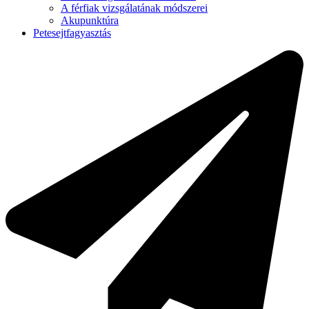
A férfiak vizsgálatának módszerei
Akupunktúra
Petesejtfagyasztás