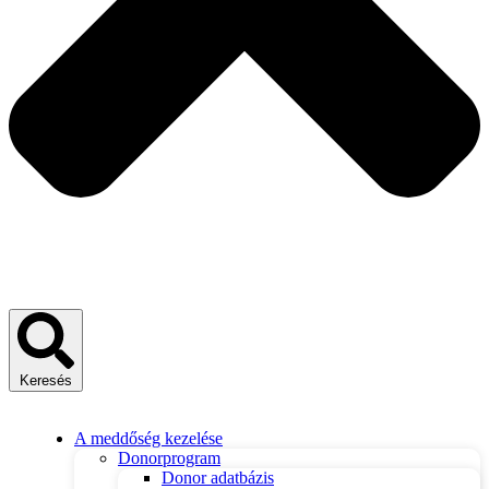
Keresés
A meddőség kezelése
Donorprogram
Donor adatbázis