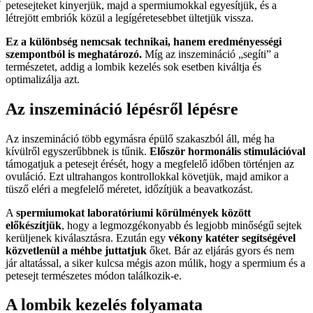
petesejteket kinyerjük, majd a spermiumokkal egyesítjük, és a
létrejött embriók közül a legígéretesebbet ültetjük vissza.
Ez a különbség nemcsak technikai, hanem eredményességi
szempontból is meghatározó.
Míg az inszemináció „segíti” a
természetet, addig a lombik kezelés sok esetben kiváltja és
optimalizálja azt.
Az inszemináció lépésről lépésre
Az inszemináció több egymásra épülő szakaszból áll, még ha
kívülről egyszerűbbnek is tűnik.
Először hormonális stimulációval
támogatjuk a petesejt érését, hogy a megfelelő időben történjen az
ovuláció. Ezt ultrahangos kontrollokkal követjük, majd amikor a
tüsző eléri a megfelelő méretet, időzítjük a beavatkozást.
A
spermiumokat laboratóriumi körülmények között
előkészítjük
, hogy a legmozgékonyabb és legjobb minőségű sejtek
kerüljenek kiválasztásra. Ezután egy
vékony katéter segítségével
közvetlenül a méhbe juttatjuk
őket. Bár az eljárás gyors és nem
jár altatással, a siker kulcsa mégis azon múlik, hogy a spermium és a
petesejt természetes módon találkozik-e.
A lombik kezelés folyamata