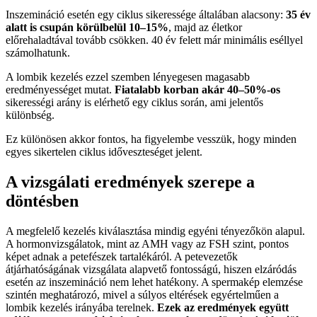
Inszemináció esetén egy ciklus sikeressége általában alacsony:
35 év
alatt is csupán körülbelül 10–15%
, majd az életkor
előrehaladtával tovább csökken. 40 év felett már minimális eséllyel
számolhatunk.
A lombik kezelés ezzel szemben lényegesen magasabb
eredményességet mutat.
Fiatalabb korban akár 40–50%-os
sikerességi arány is elérhető egy ciklus során, ami jelentős
különbség.
Ez különösen akkor fontos, ha figyelembe vesszük, hogy minden
egyes sikertelen ciklus időveszteséget jelent.
A vizsgálati eredmények szerepe a
döntésben
A megfelelő kezelés kiválasztása mindig egyéni tényezőkön alapul.
A hormonvizsgálatok, mint az AMH vagy az FSH szint, pontos
képet adnak a petefészek tartalékáról. A petevezetők
átjárhatóságának vizsgálata alapvető fontosságú, hiszen elzáródás
esetén az inszemináció nem lehet hatékony. A spermakép elemzése
szintén meghatározó, mivel a súlyos eltérések egyértelműen a
lombik kezelés irányába terelnek.
Ezek az eredmények együtt