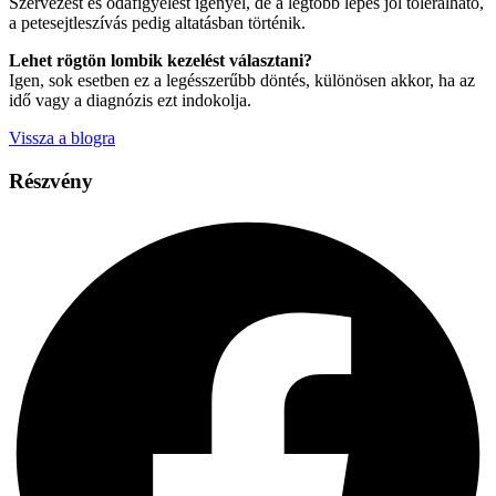
Szervezést és odafigyelést igényel, de a legtöbb lépés jól tolerálható,
a petesejtleszívás pedig altatásban történik.
Lehet rögtön lombik kezelést választani?
Igen, sok esetben ez a legésszerűbb döntés, különösen akkor, ha az
idő vagy a diagnózis ezt indokolja.
Vissza a blogra
Részvény