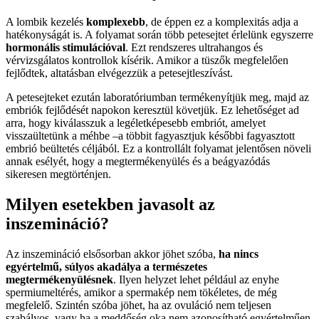
A lombik kezelés
komplexebb
, de éppen ez a komplexitás adja a
hatékonyságát is. A folyamat során több petesejtet érlelünk egyszerre
hormonális stimulációval
. Ezt rendszeres ultrahangos és
vérvizsgálatos kontrollok kísérik. Amikor a tüszők megfelelően
fejlődtek, altatásban elvégezzük a petesejtleszívást.
A petesejteket ezután laboratóriumban termékenyítjük meg, majd az
embriók fejlődését napokon keresztül követjük. Ez lehetőséget ad
arra, hogy kiválasszuk a legéletképesebb embriót, amelyet
visszaültetünk a méhbe –a többit fagyasztjuk későbbi fagyasztott
embrió beültetés céljából. Ez a kontrollált folyamat jelentősen növeli
annak esélyét, hogy a megtermékenyülés és a beágyazódás
sikeresen megtörténjen.
Milyen esetekben javasolt az
inszemináció?
Az inszemináció elsősorban akkor jöhet szóba,
ha nincs
egyértelmű, súlyos akadálya a természetes
megtermékenyülésnek
. Ilyen helyzet lehet például az enyhe
spermiumeltérés, amikor a spermakép nem tökéletes, de még
megfelelő. Szintén szóba jöhet, ha az ovuláció nem teljesen
szabályos, vagy ha a meddőség oka nem azonosítható egyértelműen.