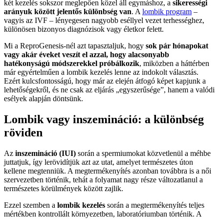
két kezelés sokszor meglepően közel áll egymáshoz, a
sikerességi
arányuk között jelentős különbség van
. A
lombik program
–
vagyis az IVF – lényegesen nagyobb eséllyel vezet terhességhez,
különösen bizonyos diagnózisok vagy életkor felett.
Mi a ReproGenesis-nél azt tapasztaljuk, hogy
sok pár hónapokat
vagy akár éveket veszít el azzal, hogy alacsonyabb
hatékonyságú módszerekkel próbálkozik
, miközben a háttérben
már egyértelműen a lombik kezelés lenne az indokolt választás.
Ezért kulcsfontosságú, hogy már az elején átfogó képet kapjunk a
lehetőségekről, és ne csak az eljárás „egyszerűsége”, hanem a valódi
esélyek alapján döntsünk.
Lombik vagy inszemináció: a különbség
röviden
Az
inszemináció (IUI)
során a spermiumokat közvetlenül a méhbe
juttatjuk, így lerövidítjük azt az utat, amelyet természetes úton
kellene megtenniük. A megtermékenyítés azonban továbbra is a női
szervezetben történik, tehát a folyamat nagy része változatlanul a
természetes körülmények között zajlik.
Ezzel szemben a
lombik kezelés
során a megtermékenyítés teljes
mértékben kontrollált környezetben, laboratóriumban történik. A