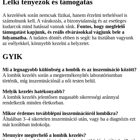
Lelki tényezők és támogatás
A kezelések során nemcsak fizikai, hanem érzelmi terheléssel is
számolnunk kell. A várakozás, a bizonytalanság és az esetleges
kudarcok mind hatással vannak ránk.
Fontos, hogy megfelelő
támogatást kapjunk, és reális elvárásokkal vágjunk bele a
folyamatba.
A tudatos döntés ebben is segít: ha tisztában vagyunk
az esélyekkel, könnyebb kezelni a helyzetet.
GYIK
Mi a legnagyobb különbség a lombik és az inszemináció között?
A lombik kezelés során a megtermékenyítés laboratóriumban
történik, míg inszeminációnál a női testen belül.
Melyik kezelés hatékonyabb?
A lombik kezelés jelentősen magasabb sikerességi aránnyal
rendelkezik minden életkorban.
Mikor érdemes továbblépni inszeminációról lombikra?
Általában 3–4 sikertelen inszemináció után, vagy ha a diagnózis ezt
már korábban indokolja.
Mennyire megterhelő a lombik kezelés?