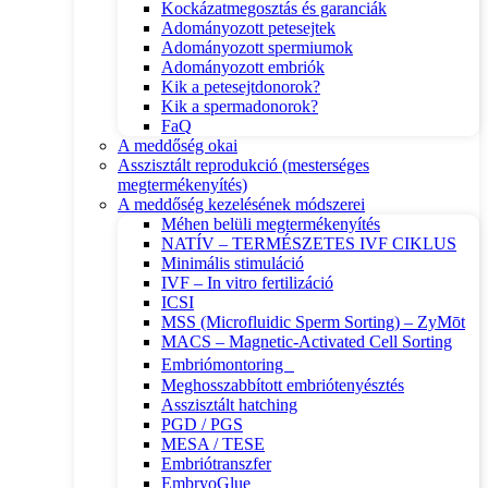
Kockázatmegosztás és garanciák
Adományozott petesejtek
Adományozott spermiumok
Adományozott embriók
Kik a petesejtdonorok?
Kik a spermadonorok?
FaQ
A meddőség okai
Asszisztált reprodukció (mesterséges
megtermékenyítés)
A meddőség kezelésének módszerei
Méhen belüli megtermékenyítés
NATÍV – TERMÉSZETES IVF CIKLUS
Minimális stimuláció
IVF – In vitro fertilizáció
ICSI
MSS (Microfluidic Sperm Sorting) – ZyMōt
MACS – Magnetic-Activated Cell Sorting
Embriómontoring
Meghosszabbított embriótenyésztés
Asszisztált hatching
PGD / PGS
MESA / TESE
Embriótranszfer
EmbryoGlue