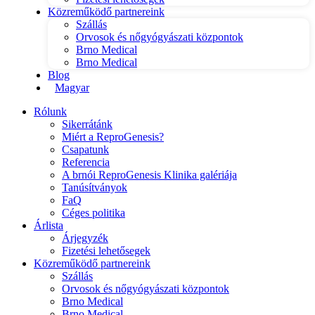
Közreműködő partnereink
Szállás
Orvosok és nőgyógyászati központok
Brno Medical
Brno Medical
Blog
Magyar
Rólunk
Sikerrátánk
Miért a ReproGenesis?
Csapatunk
Referencia
A brnói ReproGenesis Klinika galériája
Tanúsítványok
FaQ
Céges politika
Árlista
Árjegyzék
Fizetési lehetősegek
Közreműködő partnereink
Szállás
Orvosok és nőgyógyászati központok
Brno Medical
Brno Medical