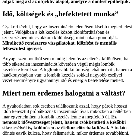
adják meg azt az objektív alapot, amelyre a döntést építhetjük.
Idő, költségek és „befektetett munka”
Gyakori tévhit, hogy az inszemináció jelentősen kisebb megterhelést
jelent. Valójában a két kezelés között időráfordításban és
szervezésben nincs akkora különbség, mint sokan gondolják.
Mindkettő rendszeres vizsgálatokat, időzítést és mentális
felkészülést igényel.
Anyagi szempontból sem mindig jelentős az eltérés, különösen, ha
több sikertelen inszeminációt követően végül mégis lombik
kezelésre kerül sor. A legfontosabb különbség tehát nem itt, hanem a
hatékonyságban van: a lombik kezelés sokkal nagyobb eséllyel
vezet eredményre ugyanannyi idő és energia befektetése mellett.
Miért nem érdemes halogatni a váltást?
A gyakorlatban sok esetben találkozunk azzal, hogy párok hosszú
időn keresztül próbálkoznak inszeminációval, miközben a háttérben
már egyértelműen a lombik kezelés lenne a megfelelő út.
Ez
nemcsak időveszteséget jelent, hanem csökkentheti a későbbi
siker esélyét is, különösen az életkor előrehaladtával.
A tudatos
döntés egyik kulcsa, hogy felismerjük, mikor érdemes továbblépni.