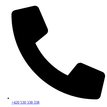
Ugrás
a
tartalomhoz
+420 530 338 338